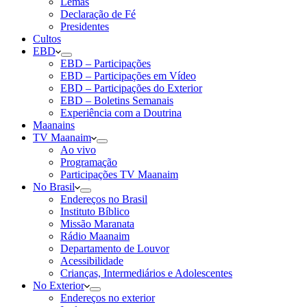
Lemas
Declaração de Fé
Presidentes
Cultos
EBD
EBD – Participações
EBD – Participações em Vídeo
EBD – Participações do Exterior
EBD – Boletins Semanais
Experiência com a Doutrina
Maanains
TV Maanaim
Ao vivo
Programação
Participações TV Maanaim
No Brasil
Endereços no Brasil
Instituto Bíblico
Missão Maranata
Rádio Maanaim
Departamento de Louvor
Acessibilidade
Crianças, Intermediários e Adolescentes
No Exterior
Endereços no exterior