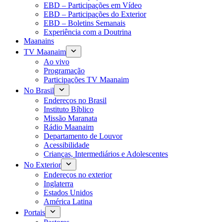
EBD – Participações em Vídeo
EBD – Participações do Exterior
EBD – Boletins Semanais
Experiência com a Doutrina
Maanains
TV Maanaim
Ao vivo
Programação
Participações TV Maanaim
No Brasil
Endereços no Brasil
Instituto Bíblico
Missão Maranata
Rádio Maanaim
Departamento de Louvor
Acessibilidade
Crianças, Intermediários e Adolescentes
No Exterior
Endereços no exterior
Inglaterra
Estados Unidos
América Latina
Portais