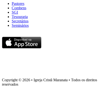
Pastores
Combens
SGI
Tesouraria
Secretários
Seminários
Baixe nosso aplicativo
Sede administrativa
Rua Torquato Laranja, 90, Centro, Vila Velha – ES, CEP 29106-
720
Copyright © 2026 • Igreja Cristã Maranata • Todos os direitos
reservados