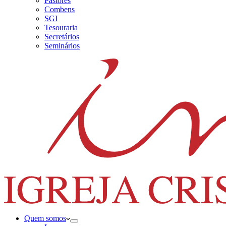
Pastores
Combens
SGI
Tesouraria
Secretários
Seminários
Quem somos