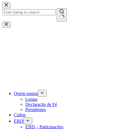
Pular
para
o
conteúdo
Sem
resultados
Quem somos
Lemas
Declaração de Fé
Presidentes
Cultos
EBD
EBD – Participações