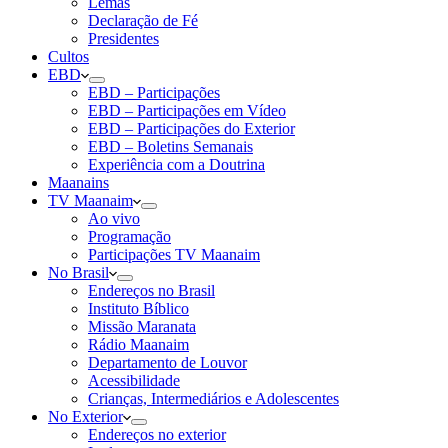
Lemas
Declaração de Fé
Presidentes
Cultos
EBD
EBD – Participações
EBD – Participações em Vídeo
EBD – Participações do Exterior
EBD – Boletins Semanais
Experiência com a Doutrina
Maanains
TV Maanaim
Ao vivo
Programação
Participações TV Maanaim
No Brasil
Endereços no Brasil
Instituto Bíblico
Missão Maranata
Rádio Maanaim
Departamento de Louvor
Acessibilidade
Crianças, Intermediários e Adolescentes
No Exterior
Endereços no exterior