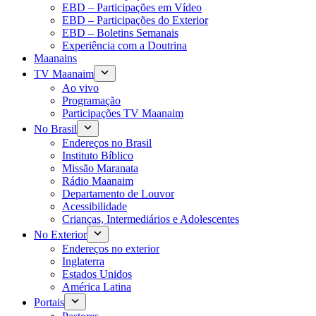
EBD – Participações em Vídeo
EBD – Participações do Exterior
EBD – Boletins Semanais
Experiência com a Doutrina
Maanains
TV Maanaim
Ao vivo
Programação
Participações TV Maanaim
No Brasil
Endereços no Brasil
Instituto Bíblico
Missão Maranata
Rádio Maanaim
Departamento de Louvor
Acessibilidade
Crianças, Intermediários e Adolescentes
No Exterior
Endereços no exterior
Inglaterra
Estados Unidos
América Latina
Portais