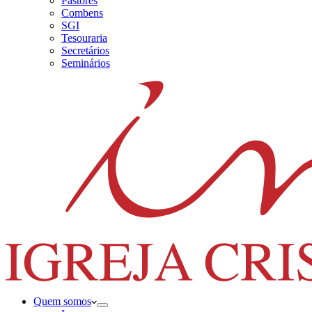
Pastores
Combens
SGI
Tesouraria
Secretários
Seminários
Quem somos