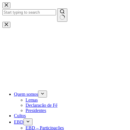
Pular
para
o
conteúdo
Sem
resultados
Quem somos
Lemas
Declaração de Fé
Presidentes
Cultos
EBD
EBD – Participações