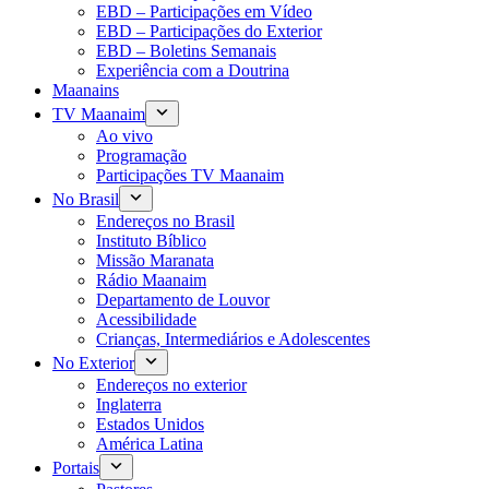
EBD – Participações em Vídeo
EBD – Participações do Exterior
EBD – Boletins Semanais
Experiência com a Doutrina
Maanains
TV Maanaim
Ao vivo
Programação
Participações TV Maanaim
No Brasil
Endereços no Brasil
Instituto Bíblico
Missão Maranata
Rádio Maanaim
Departamento de Louvor
Acessibilidade
Crianças, Intermediários e Adolescentes
No Exterior
Endereços no exterior
Inglaterra
Estados Unidos
América Latina
Portais