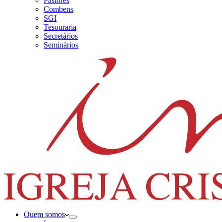
Pastores
Combens
SGI
Tesouraria
Secretários
Seminários
Quem somos