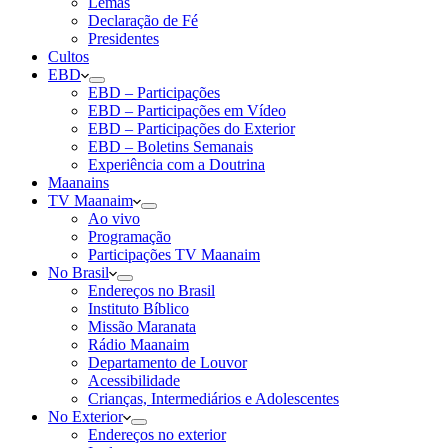
Lemas
Declaração de Fé
Presidentes
Cultos
EBD
EBD – Participações
EBD – Participações em Vídeo
EBD – Participações do Exterior
EBD – Boletins Semanais
Experiência com a Doutrina
Maanains
TV Maanaim
Ao vivo
Programação
Participações TV Maanaim
No Brasil
Endereços no Brasil
Instituto Bíblico
Missão Maranata
Rádio Maanaim
Departamento de Louvor
Acessibilidade
Crianças, Intermediários e Adolescentes
No Exterior
Endereços no exterior