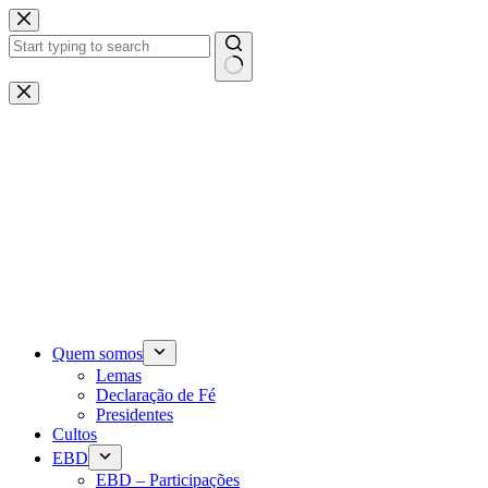
Pular
para
o
conteúdo
Sem
resultados
Quem somos
Lemas
Declaração de Fé
Presidentes
Cultos
EBD
EBD – Participações