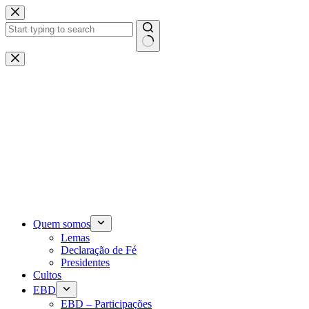
Pular
para
o
conteúdo
Sem
resultados
Quem somos
Lemas
Declaração de Fé
Presidentes
Cultos
EBD
EBD – Participações