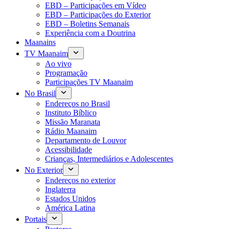
EBD – Participações em Vídeo
EBD – Participações do Exterior
EBD – Boletins Semanais
Experiência com a Doutrina
Maanains
TV Maanaim
Ao vivo
Programação
Participações TV Maanaim
No Brasil
Endereços no Brasil
Instituto Bíblico
Missão Maranata
Rádio Maanaim
Departamento de Louvor
Acessibilidade
Crianças, Intermediários e Adolescentes
No Exterior
Endereços no exterior
Inglaterra
Estados Unidos
América Latina
Portais