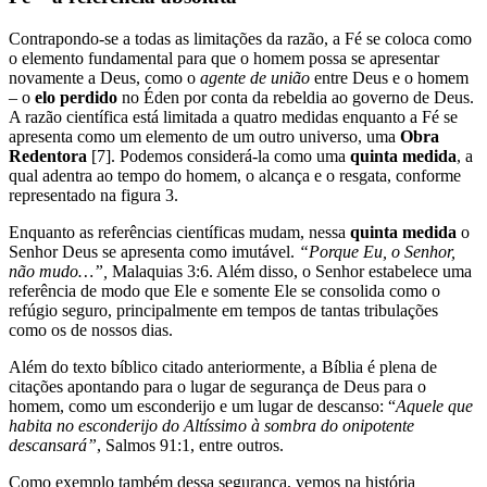
Contrapondo-se a todas as limitações da razão, a Fé se coloca como
o elemento fundamental para que o homem possa se apresentar
novamente a Deus, como o
agente de união
entre Deus e o homem
– o
elo perdido
no Éden por conta da rebeldia ao governo de Deus.
A razão científica está limitada a quatro medidas enquanto a Fé se
apresenta como um elemento de um outro universo, uma
Obra
Redentora
[7]. Podemos considerá-la como uma
quinta medida
, a
qual adentra ao tempo do homem, o alcança e o resgata, conforme
representado na figura 3.
Enquanto as referências científicas mudam, nessa
quinta medida
o
Senhor Deus se apresenta como imutável.
“Porque Eu, o Senhor,
não mudo…”,
Malaquias 3:6. Além disso, o Senhor estabelece uma
referência de modo que Ele e somente Ele se consolida como o
refúgio seguro, principalmente em tempos de tantas tribulações
como os de nossos dias.
Além do texto bíblico citado anteriormente, a Bíblia é plena de
citações apontando para o lugar de segurança de Deus para o
homem, como um esconderijo e um lugar de descanso: “
Aquele que
habita no esconderijo do Altíssimo à sombra do onipotente
descansará”
, Salmos 91:1, entre outros.
Como exemplo também dessa segurança, vemos na história