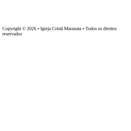
Sede administrativa
Rua Torquato Laranja, 90, Centro, Vila Velha – ES, CEP 29106-
720
Copyright © 2026 • Igreja Cristã Maranata • Todos os direitos
reservados