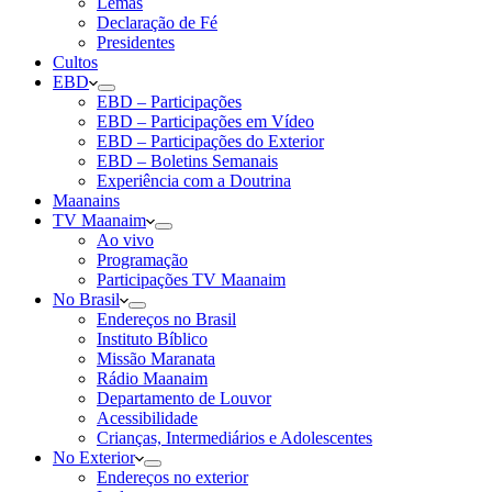
Lemas
Declaração de Fé
Presidentes
Cultos
EBD
EBD – Participações
EBD – Participações em Vídeo
EBD – Participações do Exterior
EBD – Boletins Semanais
Experiência com a Doutrina
Maanains
TV Maanaim
Ao vivo
Programação
Participações TV Maanaim
No Brasil
Endereços no Brasil
Instituto Bíblico
Missão Maranata
Rádio Maanaim
Departamento de Louvor
Acessibilidade
Crianças, Intermediários e Adolescentes
No Exterior
Endereços no exterior