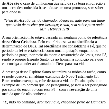
de
Abraão
o caso de um homem que saiu da sua terra em direção a
uma terra desconhecida baseando-se em uma promessa, sem saber
para onde ia.
“Pela fé, Abraão, sendo chamado, obedeceu, indo para um lugar
que havia de receber por herança; e saiu, sem saber para onde
ia.” Hebreus 11:8
A sua orientação não estava baseada em nenhum ponto de referência
dessa
Obra Criadora
. Pelo contrário, estava na
obediência
à
determinação de Deus. Tal
obediência
lhe consolidaria a Fé, que no
período da lei se estabelecia como uma imputação enquanto no
período da graça, por meio da morte e ressurreição de Jesus, essa Fé,
sendo o próprio Espírito Santo, dá ao homem a condição para que
ele consiga atender ao chamado de Deus para sua vida.
A presença desse Espírito Santo neutraliza os ruídos da razão, como
se pode observar em alguns exemplos do Novo Testamento [1].
Entre muitos exemplos, cabe destacar a vida de
Paulo
, apóstolo e
exemplo de um homem que, de perseguidor, passou a ser perseguido
por conta do encontro com essa Fé – com a
revelação
de uma
medida que ele não conhecia.
“E, indo no caminho,
aconteceu que, chegando
perto de Damasco,