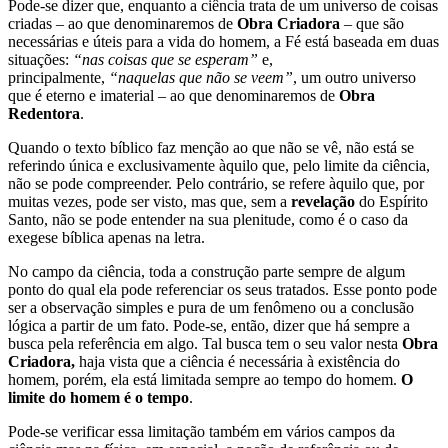
Pode-se dizer que, enquanto a ciência trata de um universo de coisas
criadas – ao que denominaremos de
Obra Criadora
– que são
necessárias e úteis para a vida do homem, a Fé está baseada em duas
situações:
“nas coisas que se esperam”
e,
principalmente,
“naquelas que não se veem”
, um outro universo
que é eterno e imaterial – ao que denominaremos de
Obra
Redentora
.
Quando o texto bíblico faz menção ao que não se vê, não está se
referindo única e exclusivamente àquilo que, pelo limite da ciência,
não se pode compreender. Pelo contrário, se refere àquilo que, por
muitas vezes, pode ser visto, mas que, sem a
revelação
do Espírito
Santo, não se pode entender na sua plenitude, como é o caso da
exegese bíblica apenas na letra.
No campo da ciência, toda a construção parte sempre de algum
ponto do qual ela pode referenciar os seus tratados. Esse ponto pode
ser a observação simples e pura de um fenômeno ou a conclusão
lógica a partir de um fato. Pode-se, então, dizer que há sempre a
busca pela referência em algo. Tal busca tem o seu valor nesta
Obra
Criadora,
haja vista que a ciência é necessária à existência do
homem, porém, ela está limitada sempre ao tempo do homem.
O
limite do homem é o tempo
.
Pode-se verificar essa limitação também em vários campos da