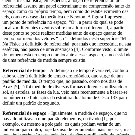
ciência mas na física, em especial, a noção de referência ou de
referencial assume um papel determinante na compreensão tanto do
espaço como do próprio tempo, bem como do estabelecimento das
leis, como é o caso da mecânica de Newton. A figura 1 apresenta
um ponto de referência no espaço, “O”, a partir do qual se pode
localizar diferentes eventos sobre uma forma diferencial, a partir
deste ponto se pode realizar medidas tanto de espaço quanto de
tempo por meio dos vetores “ r, r’ ” definidos nesta superfície “M ”.
Na Física a definição de referencial, por mais que necessária, na sua
essência, não passa de uma abstração [4]. Conforme visto, o limite
do homem está no tempo e no tocante a esse aspecto, a necessidade
de uma referência de medida sempre existiu.
Referencial de tempo
– A definição de tempo é variável, contudo
cabe se ater à definição de tempo cronológico, que surge de um
padrão de medida. O tempo que, no passado, como nos dias de
Acaz [5], já foi medido de diversas formas diferentes, utilizando o
sol, as estrelas, as fases da lua, veio mais recentemente a basear-se
no número de flutuações da estrutura do átomo de Césio 133 para
definir um padrão de segundo.
Referencial de espaço
– Igualmente, a medida de espaço, que no
passado utilizava como padrão elementos, o côvado [1], por
exemplo, ou mesmo a polegada, os quais podiam variar de um
indivíduo para outro, hoje faz uso de ferramentas mais precisas, mas
que ainda assim são passíveis de variações por dilatação da própria