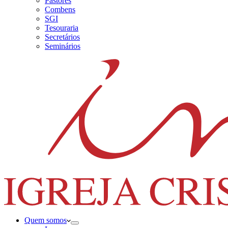
Pastores
Combens
SGI
Tesouraria
Secretários
Seminários
Quem somos