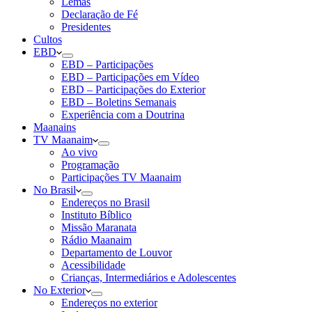
Lemas
Declaração de Fé
Presidentes
Cultos
EBD
EBD – Participações
EBD – Participações em Vídeo
EBD – Participações do Exterior
EBD – Boletins Semanais
Experiência com a Doutrina
Maanains
TV Maanaim
Ao vivo
Programação
Participações TV Maanaim
No Brasil
Endereços no Brasil
Instituto Bíblico
Missão Maranata
Rádio Maanaim
Departamento de Louvor
Acessibilidade
Crianças, Intermediários e Adolescentes
No Exterior
Endereços no exterior