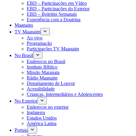
EBD – Participações em Vídeo
EBD – Participações do Exterior
EBD – Boletins Semanais
Experiência com a Doutrina
Maanains
TV Maanaim
Ao vivo
Programação
Participações TV Maanaim
No Brasil
Endereços no Brasil
Instituto Bíblico
Missão Maranata
Rádio Maanaim
Departamento de Louvor
Acessibilidade
Crianças, Intermediários e Adolescentes
No Exterior
Endereços no exterior
Inglaterra
Estados Unidos
América Latina
Portais