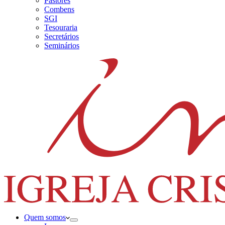
Pastores
Combens
SGI
Tesouraria
Secretários
Seminários
Quem somos