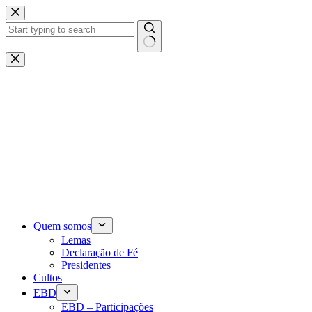
Pular
para
o
conteúdo
Sem
resultados
Quem somos
Lemas
Declaração de Fé
Presidentes
Cultos
EBD
EBD – Participações