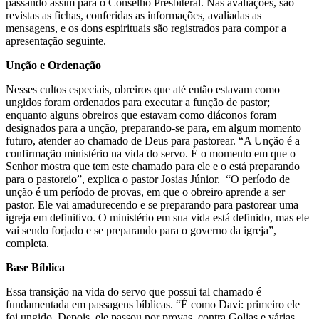
passando assim para o Conselho Presbiteral. Nas avaliações, são
revistas as fichas, conferidas as informações, avaliadas as
mensagens, e os dons espirituais são registrados para compor a
apresentação seguinte.
Unção e Ordenação
Nesses cultos especiais, obreiros que até então estavam como
ungidos foram ordenados para executar a função de pastor;
enquanto alguns obreiros que estavam como diáconos foram
designados para a unção, preparando-se para, em algum momento
futuro, atender ao chamado de Deus para pastorear. “A Unção é a
confirmação ministério na vida do servo. É o momento em que o
Senhor mostra que tem este chamado para ele e o está preparando
para o pastoreio”, explica o pastor Josias Júnior. “O período de
unção é um período de provas, em que o obreiro aprende a ser
pastor. Ele vai amadurecendo e se preparando para pastorear uma
igreja em definitivo. O ministério em sua vida está definido, mas ele
vai sendo forjado e se preparando para o governo da igreja”,
completa.
Base Bíblica
Essa transição na vida do servo que possui tal chamado é
fundamentada em passagens bíblicas. “É como Davi: primeiro ele
foi ungido. Depois, ele passou por provas, contra Golias e várias