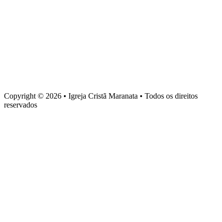
Baixe nosso aplicativo
Sede administrativa
Rua Torquato Laranja, 90, Centro, Vila Velha – ES, CEP 29106-
720
Copyright © 2026 • Igreja Cristã Maranata • Todos os direitos
reservados