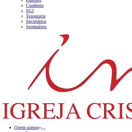
Pastores
Combens
SGI
Tesouraria
Secretários
Seminários
Quem somos