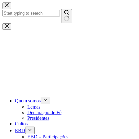
Pular
para
o
conteúdo
Sem
resultados
Quem somos
Lemas
Declaração de Fé
Presidentes
Cultos
EBD
EBD – Participações