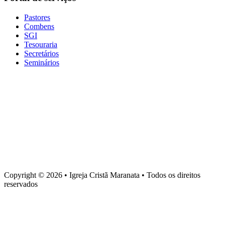
Pastores
Combens
SGI
Tesouraria
Secretários
Seminários
Baixe nosso aplicativo
Sede administrativa
Rua Torquato Laranja, 90, Centro, Vila Velha – ES, CEP 29106-
720
Copyright © 2026 • Igreja Cristã Maranata • Todos os direitos
reservados