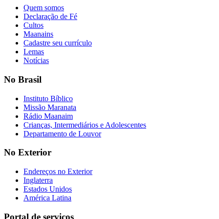
Quem somos
Declaração de Fé
Cultos
Maanains
Cadastre seu currículo
Lemas
Notícias
No Brasil
Instituto Bíblico
Missão Maranata
Rádio Maanaim
Crianças, Intermediários e Adolescentes
Departamento de Louvor
No Exterior
Endereços no Exterior
Inglaterra
Estados Unidos
América Latina
Portal de serviços