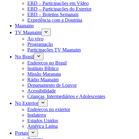
EBD – Participações em Vídeo
EBD – Participações do Exterior
EBD – Boletins Semanais
Experiência com a Doutrina
Maanains
TV Maanaim
Ao vivo
Programação
Participações TV Maanaim
No Brasil
Endereços no Brasil
Instituto Bíblico
Missão Maranata
Rádio Maanaim
Departamento de Louvor
Acessibilidade
Crianças, Intermediários e Adolescentes
No Exterior
Endereços no exterior
Inglaterra
Estados Unidos
América Latina
Portais