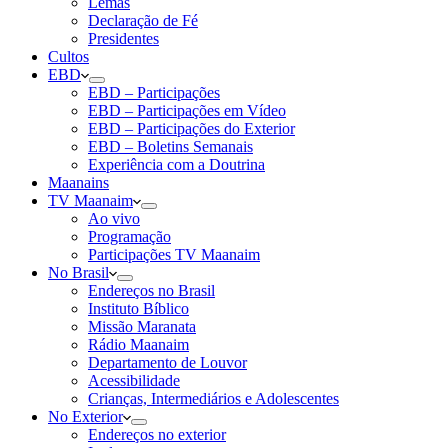
Lemas
Declaração de Fé
Presidentes
Cultos
EBD
EBD – Participações
EBD – Participações em Vídeo
EBD – Participações do Exterior
EBD – Boletins Semanais
Experiência com a Doutrina
Maanains
TV Maanaim
Ao vivo
Programação
Participações TV Maanaim
No Brasil
Endereços no Brasil
Instituto Bíblico
Missão Maranata
Rádio Maanaim
Departamento de Louvor
Acessibilidade
Crianças, Intermediários e Adolescentes
No Exterior
Endereços no exterior