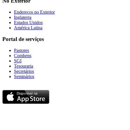
No Exterior
Endereços no Exterior
Inglaterra
Estados Unidos
América Latina
Portal de serviços
Pastores
Combens
SGI
Tesouraria
Secretários
Seminários
Baixe nosso aplicativo
Sede administrativa
Rua Torquato Laranja, 90, Centro, Vila Velha – ES, CEP 29106-720