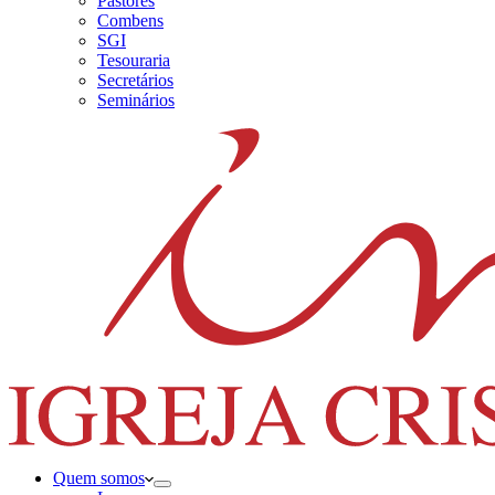
Pastores
Combens
SGI
Tesouraria
Secretários
Seminários
Quem somos