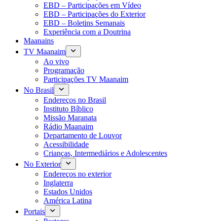
EBD – Participações em Vídeo
EBD – Participações do Exterior
EBD – Boletins Semanais
Experiência com a Doutrina
Maanains
TV Maanaim
Ao vivo
Programação
Participações TV Maanaim
No Brasil
Endereços no Brasil
Instituto Bíblico
Missão Maranata
Rádio Maanaim
Departamento de Louvor
Acessibilidade
Crianças, Intermediários e Adolescentes
No Exterior
Endereços no exterior
Inglaterra
Estados Unidos
América Latina
Portais