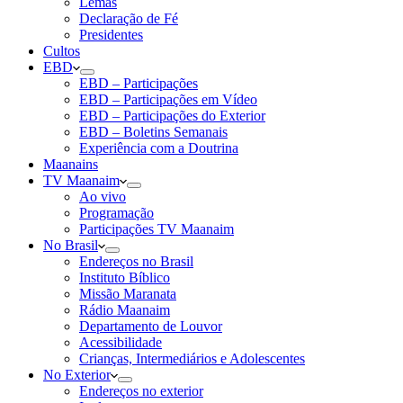
Lemas
Declaração de Fé
Presidentes
Cultos
EBD
EBD – Participações
EBD – Participações em Vídeo
EBD – Participações do Exterior
EBD – Boletins Semanais
Experiência com a Doutrina
Maanains
TV Maanaim
Ao vivo
Programação
Participações TV Maanaim
No Brasil
Endereços no Brasil
Instituto Bíblico
Missão Maranata
Rádio Maanaim
Departamento de Louvor
Acessibilidade
Crianças, Intermediários e Adolescentes
No Exterior
Endereços no exterior