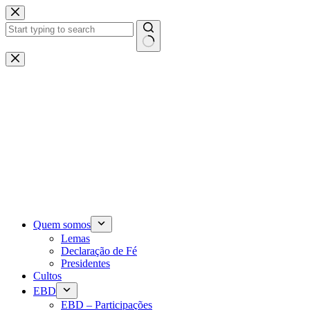
Pular
para
o
conteúdo
Sem
resultados
Quem somos
Lemas
Declaração de Fé
Presidentes
Cultos
EBD
EBD – Participações