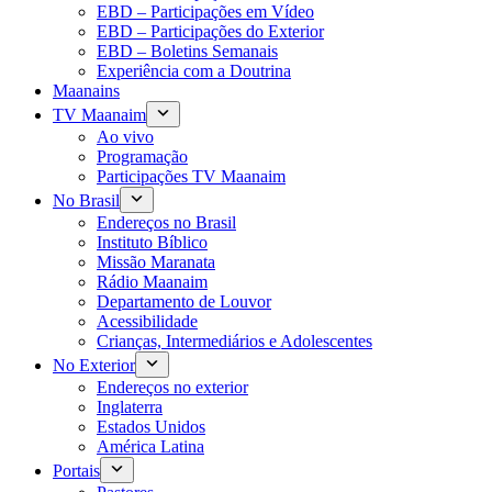
EBD – Participações em Vídeo
EBD – Participações do Exterior
EBD – Boletins Semanais
Experiência com a Doutrina
Maanains
TV Maanaim
Ao vivo
Programação
Participações TV Maanaim
No Brasil
Endereços no Brasil
Instituto Bíblico
Missão Maranata
Rádio Maanaim
Departamento de Louvor
Acessibilidade
Crianças, Intermediários e Adolescentes
No Exterior
Endereços no exterior
Inglaterra
Estados Unidos
América Latina
Portais