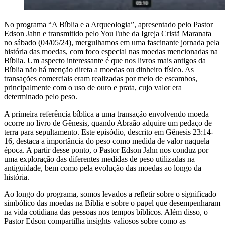
No programa “A Bíblia e a Arqueologia”, apresentado pelo Pastor
Edson Jahn e transmitido pelo YouTube da Igreja Cristã Maranata
no sábado (04/05/24), mergulhamos em uma fascinante jornada pela
história das moedas, com foco especial nas moedas mencionadas na
Bíblia. Um aspecto interessante é que nos livros mais antigos da
Bíblia não há menção direta a moedas ou dinheiro físico. As
transações comerciais eram realizadas por meio de escambos,
principalmente com o uso de ouro e prata, cujo valor era
determinado pelo peso.
A primeira referência bíblica a uma transação envolvendo moeda
ocorre no livro de Gênesis, quando Abraão adquire um pedaço de
terra para sepultamento. Este episódio, descrito em Gênesis 23:14-
16, destaca a importância do peso como medida de valor naquela
época. A partir desse ponto, o Pastor Edson Jahn nos conduz por
uma exploração das diferentes medidas de peso utilizadas na
antiguidade, bem como pela evolução das moedas ao longo da
história.
Ao longo do programa, somos levados a refletir sobre o significado
simbólico das moedas na Bíblia e sobre o papel que desempenharam
na vida cotidiana das pessoas nos tempos bíblicos. Além disso, o
Pastor Edson compartilha insights valiosos sobre como as