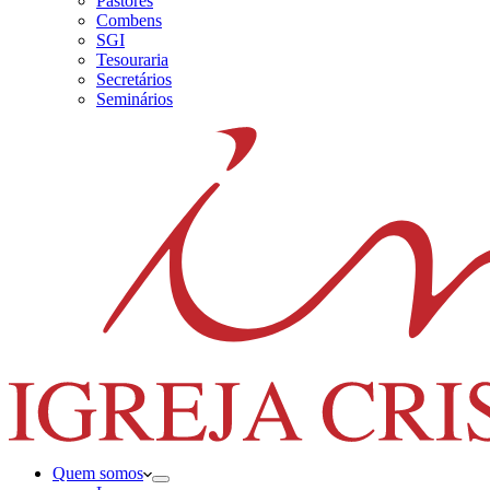
Pastores
Combens
SGI
Tesouraria
Secretários
Seminários
Quem somos