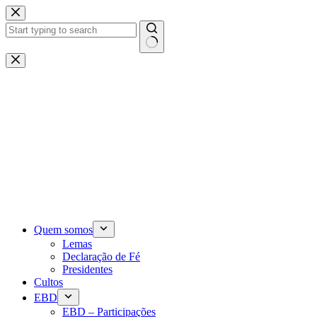
Pular
para
o
conteúdo
Sem
resultados
Quem somos
Lemas
Declaração de Fé
Presidentes
Cultos
EBD
EBD – Participações