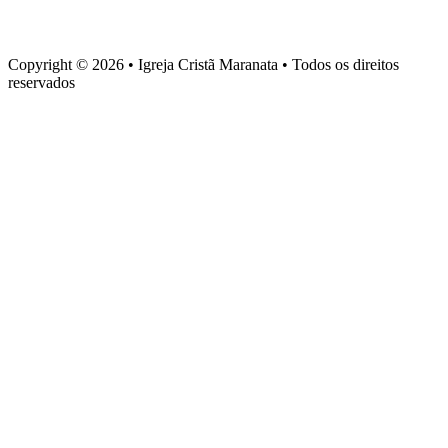
Rua Torquato Laranja, 90, Centro, Vila Velha – ES, CEP 29106-
720
Copyright © 2026 • Igreja Cristã Maranata • Todos os direitos
reservados