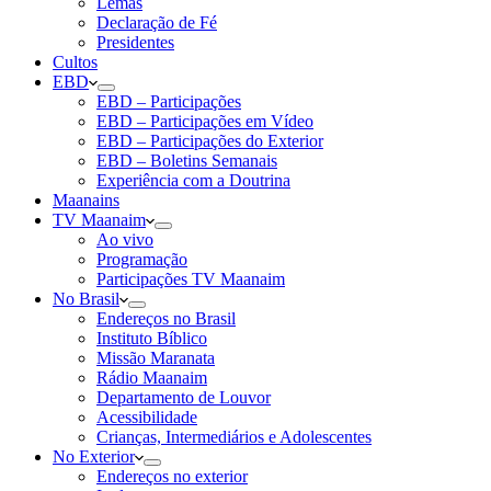
Lemas
Declaração de Fé
Presidentes
Cultos
EBD
EBD – Participações
EBD – Participações em Vídeo
EBD – Participações do Exterior
EBD – Boletins Semanais
Experiência com a Doutrina
Maanains
TV Maanaim
Ao vivo
Programação
Participações TV Maanaim
No Brasil
Endereços no Brasil
Instituto Bíblico
Missão Maranata
Rádio Maanaim
Departamento de Louvor
Acessibilidade
Crianças, Intermediários e Adolescentes
No Exterior
Endereços no exterior