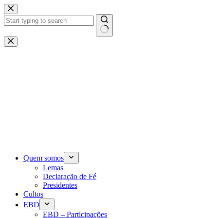
Pular
para
o
conteúdo
Sem
resultados
Quem somos
Lemas
Declaração de Fé
Presidentes
Cultos
EBD
EBD – Participações