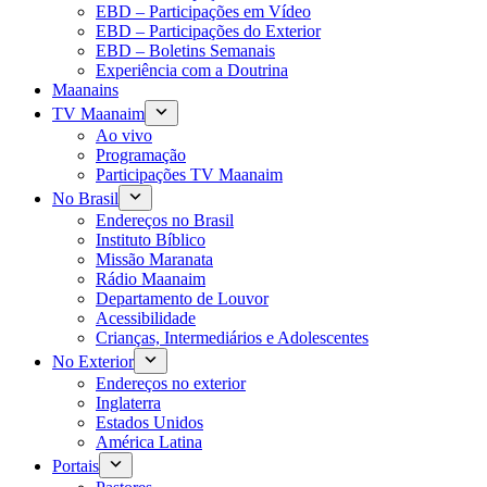
EBD – Participações em Vídeo
EBD – Participações do Exterior
EBD – Boletins Semanais
Experiência com a Doutrina
Maanains
TV Maanaim
Ao vivo
Programação
Participações TV Maanaim
No Brasil
Endereços no Brasil
Instituto Bíblico
Missão Maranata
Rádio Maanaim
Departamento de Louvor
Acessibilidade
Crianças, Intermediários e Adolescentes
No Exterior
Endereços no exterior
Inglaterra
Estados Unidos
América Latina
Portais