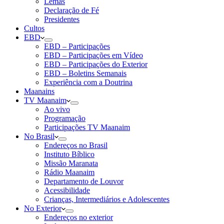
Lemas
Declaração de Fé
Presidentes
Cultos
EBD
EBD – Participações
EBD – Participações em Vídeo
EBD – Participações do Exterior
EBD – Boletins Semanais
Experiência com a Doutrina
Maanains
TV Maanaim
Ao vivo
Programação
Participações TV Maanaim
No Brasil
Endereços no Brasil
Instituto Bíblico
Missão Maranata
Rádio Maanaim
Departamento de Louvor
Acessibilidade
Crianças, Intermediários e Adolescentes
No Exterior
Endereços no exterior