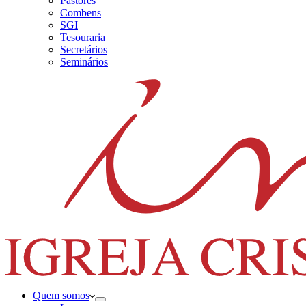
Pastores
Combens
SGI
Tesouraria
Secretários
Seminários
Quem somos