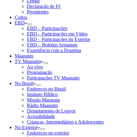
Lemas
Declaração de Fé
Presidentes
Cultos
EBD
EBD – Participações
EBD – Participações em Vídeo
EBD – Participações do Exterior
EBD – Boletins Semanais
Experiência com a Doutrina
Maanains
TV Maanaim
Ao vivo
Programação
Participações TV Maanaim
No Brasil
Endereços no Brasil
Instituto Bíblico
Missão Maranata
Rádio Maanaim
Departamento de Louvor
Acessibilidade
Crianças, Intermediários e Adolescentes
No Exterior
Endereços no exterior