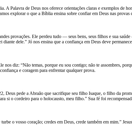
lia. A Palavra de Deus nos oferece orientações claras e exemplos de 
mos explorar o que a Bíblia ensina sobre confiar em Deus nas provas 
ndes provações. Ele perdeu tudo — seus bens, seus filhos e sua saúde 
ei diante dele.” Jó nos ensina que a confiança em Deus deve permanece
e nos diz: “Não temas, porque eu sou contigo; não te assombres, porque
 confiança e coragem para enfrentar qualquer prova.
, Deus pede a Abraão que sacrifique seu filho Isaque, o filho da pro
ra si o cordeiro para o holocausto, meu filho.” Sua fé foi recompensad
se turbe o vosso coração; credes em Deus, crede também em mim.” Jesu