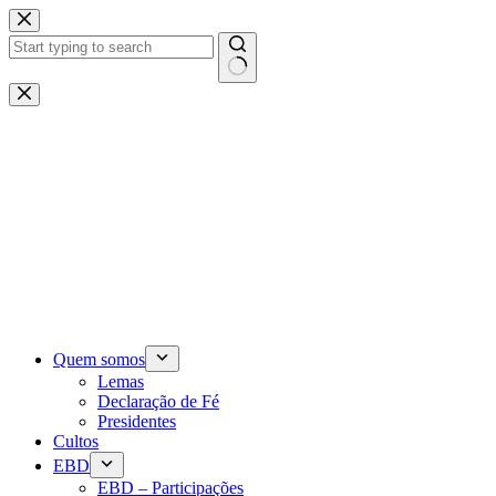
Pular
para
o
conteúdo
Sem
resultados
Quem somos
Lemas
Declaração de Fé
Presidentes
Cultos
EBD
EBD – Participações