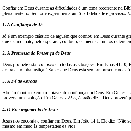
Confiar em Deus durante as dificuldades é um tema recorrente na Bíb
plenamente no Senhor e experimentaram Sua fidelidade e provisão. Va
1.
A Confiança de Jó
Jó é um exemplo clássico de alguém que confiou em Deus durante gra
que ele me mate, nele esperarei; contudo, os meus caminhos defender
2.
A Promessa da Presença de Deus
Deus promete estar conosco em todas as situações. Em Isaías 41:10, El
destra da minha justiça.” Saber que Deus está sempre presente nos dá
3.
A Fé de Abraão
Abraão é outro exemplo notável de confiança em Deus. Em Gênesis 22
proveria uma solução. Em Gênesis 22:8, Abraão diz: “Deus proverá pa
4.
O Encorajamento de Jesus
Jesus nos encoraja a confiar em Deus. Em João 14:1, Ele diz: “Não 
mesmo em meio às tempestades da vida.