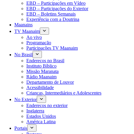
EBD – Participações em Vídeo
EBD – Participações do Exterior
EBD – Boletins Semanais
Experiência com a Doutrina
Maanains
TV Maanaim
Ao vivo
Programação
Participações TV Maanaim
No Brasil
Endereços no Brasil
Instituto Bíblico
Missão Maranata
Rádio Maanaim
Departamento de Louvor
Acessibilidade
Crianças, Intermediários e Adolescentes
No Exterior
Endereços no exterior
Inglaterra
Estados Unidos
América Latina
Portais