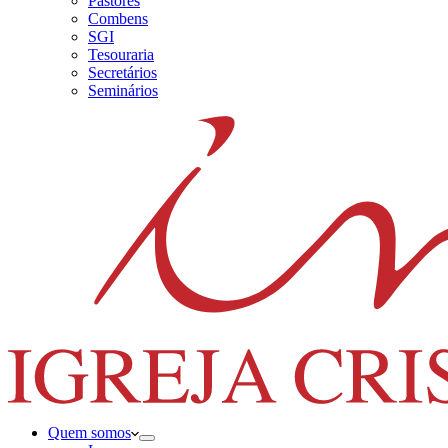
Pastores
Combens
SGI
Tesouraria
Secretários
Seminários
Quem somos