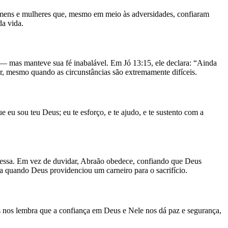
homens e mulheres que, mesmo em meio às adversidades, confiaram
da vida.
— mas manteve sua fé inabalável. Em Jó 13:15, ele declara: “Ainda
r, mesmo quando as circunstâncias são extremamente difíceis.
 eu sou teu Deus; eu te esforço, e te ajudo, e te sustento com a
messa. Em vez de duvidar, Abraão obedece, confiando que Deus
a quando Deus providenciou um carneiro para o sacrifício.
s nos lembra que a confiança em Deus e Nele nos dá paz e segurança,