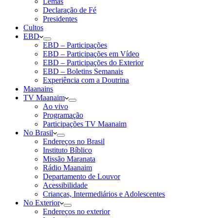
Lemas
Declaração de Fé
Presidentes
Cultos
EBD
EBD – Participações
EBD – Participações em Vídeo
EBD – Participações do Exterior
EBD – Boletins Semanais
Experiência com a Doutrina
Maanains
TV Maanaim
Ao vivo
Programação
Participações TV Maanaim
No Brasil
Endereços no Brasil
Instituto Bíblico
Missão Maranata
Rádio Maanaim
Departamento de Louvor
Acessibilidade
Crianças, Intermediários e Adolescentes
No Exterior
Endereços no exterior