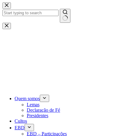
Pular
para
o
conteúdo
Sem
resultados
Quem somos
Lemas
Declaração de Fé
Presidentes
Cultos
EBD
EBD – Participações