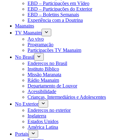
EBD – Participações em Vídeo
EBD – Participações do Exterior
EBD – Boletins Semanais
Experiência com a Doutrina
Maanains
TV Maanaim
Ao vivo
Programação
Participações TV Maanaim
No Brasil
Endereços no Brasil
Instituto Bíblico
Missão Maranata
Rádio Maanaim
Departamento de Louvor
Acessibilidade
Crianças, Intermediários e Adolescentes
No Exterior
Endereços no exterior
Inglaterra
Estados Unidos
América Latina
Portais