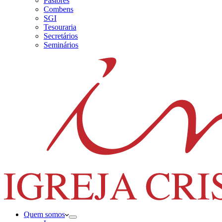
Pastores
Combens
SGI
Tesouraria
Secretários
Seminários
Quem somos