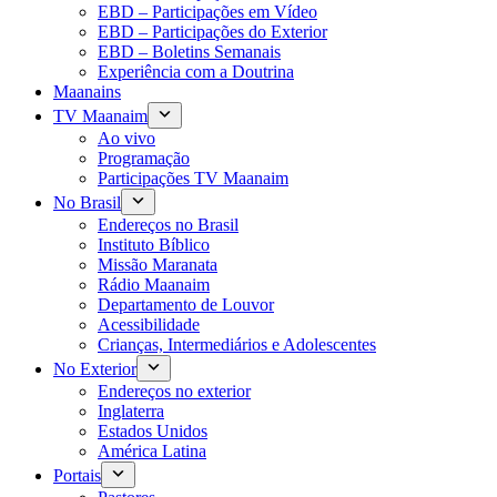
EBD – Participações em Vídeo
EBD – Participações do Exterior
EBD – Boletins Semanais
Experiência com a Doutrina
Maanains
TV Maanaim
Ao vivo
Programação
Participações TV Maanaim
No Brasil
Endereços no Brasil
Instituto Bíblico
Missão Maranata
Rádio Maanaim
Departamento de Louvor
Acessibilidade
Crianças, Intermediários e Adolescentes
No Exterior
Endereços no exterior
Inglaterra
Estados Unidos
América Latina
Portais