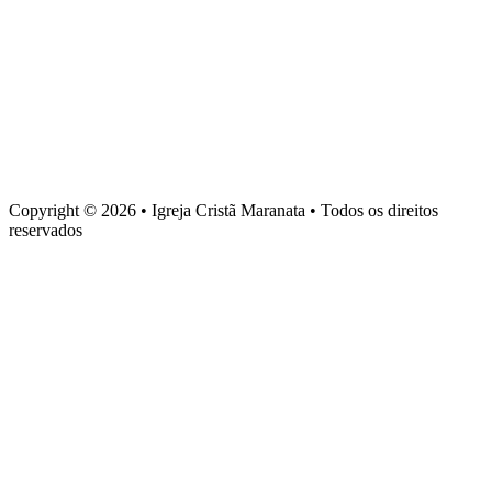
Baixe nosso aplicativo
Sede administrativa
Rua Torquato Laranja, 90, Centro, Vila Velha – ES, CEP 29106-
720
Copyright © 2026 • Igreja Cristã Maranata • Todos os direitos
reservados