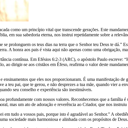
stacada como um princípio vital que transcende gerações. Este mandame
lia, em sua sabedoria eterna, nos instrui repetidamente sobre a relevân
e se prolonguem os teus dias na terra que o Senhor teu Deus te dá.”
erra. A honra aos pais é vista aqui não apenas como uma obrigação, 
ância contínua. Em Efésios 6:2-3 (ARC), o apóstolo Paulo escreve: “
lo, ao dirigir-se aos cristãos em Éfeso, reafirma o valor deste mandamen
dos e ensinamentos que eles nos proporcionaram. É uma manifestação de
 teu pai, que te gerou, e não desprezes a tua mãe, quando vier a enve
 quando seu conselho e experiência são inestimáveis.
essoa profundamente com nossos valores. Reconhecemos que a família é um
al, mas um ato de adoração e reverência ao Criador, que nos instruiu a
i em tudo a vossos pais, porque isto é agradável ao Senhor.” A obediên
os uma sociedade mais harmoniosa e alinhada com os propósitos de Deus