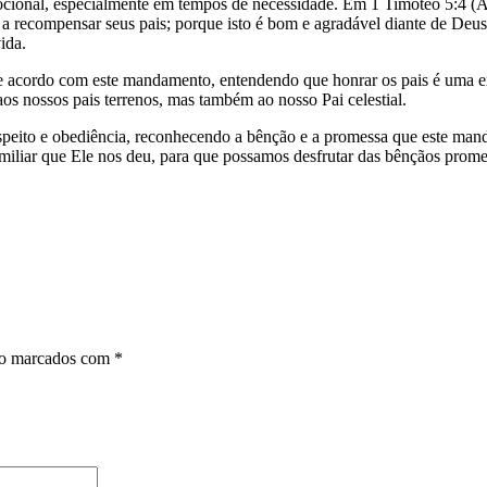
ocional, especialmente em tempos de necessidade. Em 1 Timóteo 5:4 (AR
a recompensar seus pais; porque isto é bom e agradável diante de Deus.”
ida.
 acordo com este mandamento, entendendo que honrar os pais é uma exte
os nossos pais terrenos, mas também ao nosso Pai celestial.
speito e obediência, reconhecendo a bênção e a promessa que este ma
iliar que Ele nos deu, para que possamos desfrutar das bênçãos prome
ão marcados com
*