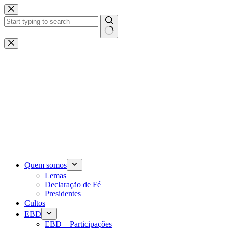
Pular
para
o
conteúdo
Sem
resultados
Quem somos
Lemas
Declaração de Fé
Presidentes
Cultos
EBD
EBD – Participações