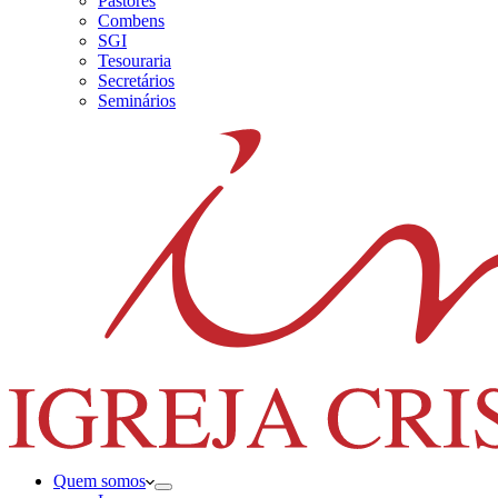
Pastores
Combens
SGI
Tesouraria
Secretários
Seminários
Quem somos