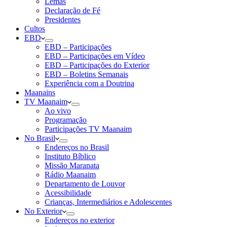
Lemas
Declaração de Fé
Presidentes
Cultos
EBD
EBD – Participações
EBD – Participações em Vídeo
EBD – Participações do Exterior
EBD – Boletins Semanais
Experiência com a Doutrina
Maanains
TV Maanaim
Ao vivo
Programação
Participações TV Maanaim
No Brasil
Endereços no Brasil
Instituto Bíblico
Missão Maranata
Rádio Maanaim
Departamento de Louvor
Acessibilidade
Crianças, Intermediários e Adolescentes
No Exterior
Endereços no exterior