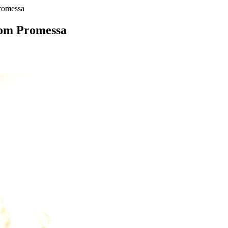
romessa
com Promessa