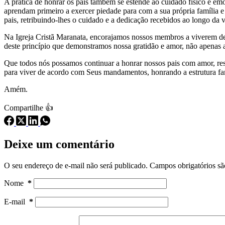
A prática de honrar os pais também se estende ao cuidado físico e em
aprendam primeiro a exercer piedade para com a sua própria família e 
pais, retribuindo-lhes o cuidado e a dedicação recebidos ao longo da v
Na Igreja Cristã Maranata, encorajamos nossos membros a viverem de
deste princípio que demonstramos nossa gratidão e amor, não apenas a
Que todos nós possamos continuar a honrar nossos pais com amor, re
para viver de acordo com Seus mandamentos, honrando a estrutura fam
Amém.
Compartilhe 👍
Deixe um comentário
O seu endereço de e-mail não será publicado.
Campos obrigatórios s
Nome
*
E-mail
*