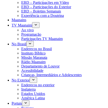
EBD – Participações em Vídeo
EBD – Participações do Exterior
EBD – Boletins Semanais
Experiência com a Doutrina
Maanains
TV Maanaim
Ao vivo
Programação
Participações TV Maanaim
No Brasil
Endereços no Brasil
Instituto Bíblico
Missão Maranata
Rádio Maanaim
Departamento de Louvor
Acessibilidade
Crianças, Intermediários e Adolescentes
No Exterior
Endereços no exterior
Inglaterra
Estados Unidos
América Latina
Portais