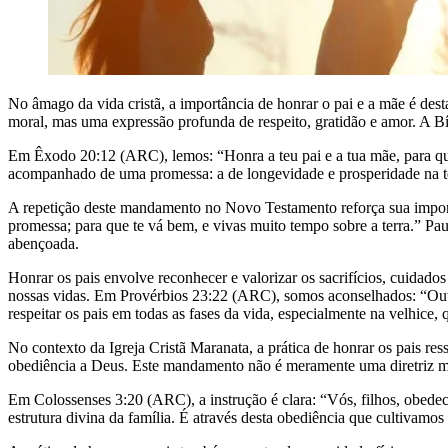
No âmago da vida cristã, a importância de honrar o pai e a mãe é de
moral, mas uma expressão profunda de respeito, gratidão e amor. A Bíb
Em Êxodo 20:12 (ARC), lemos: “Honra a teu pai e a tua mãe, para qu
acompanhado de uma promessa: a de longevidade e prosperidade na t
A repetição deste mandamento no Novo Testamento reforça sua import
promessa; para que te vá bem, e vivas muito tempo sobre a terra.” Pau
abençoada.
Honrar os pais envolve reconhecer e valorizar os sacrifícios, cuida
nossas vidas. Em Provérbios 23:22 (ARC), somos aconselhados: “Ouve a
respeitar os pais em todas as fases da vida, especialmente na velhice,
No contexto da Igreja Cristã Maranata, a prática de honrar os pais r
obediência a Deus. Este mandamento não é meramente uma diretriz mor
Em Colossenses 3:20 (ARC), a instrução é clara: “Vós, filhos, obedece
estrutura divina da família. É através desta obediência que cultivam