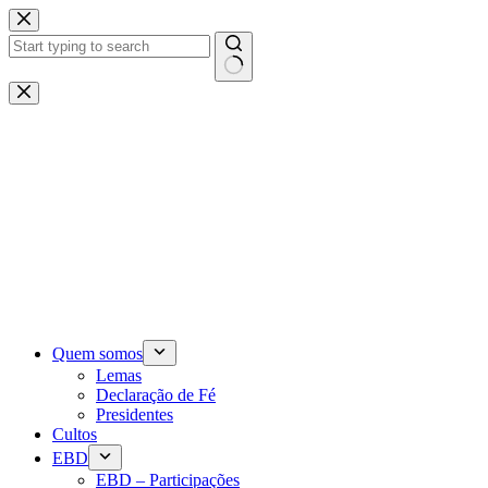
Pular
para
o
conteúdo
Sem
resultados
Quem somos
Lemas
Declaração de Fé
Presidentes
Cultos
EBD
EBD – Participações