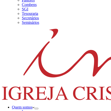
Pastores
Combens
SGI
Tesouraria
Secretários
Seminários
Quem somos