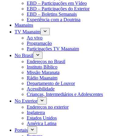
EBD – Participações em Vídeo
EBD – Participações do Exterior
EBD – Boletins Semanais
Experiência com a Doutrina
Maanains
TV Maanaim
Ao vivo
Programação
Participações TV Maanaim
No Brasil
Endereços no Brasil
Instituto Bíblico
Missão Maranata
Rádio Maanaim
Departamento de Louvor
Acessibilidade
Crianças, Intermediários e Adolescentes
No Exterior
Endereços no exterior
Inglaterra
Estados Unidos
América Latina
Portais