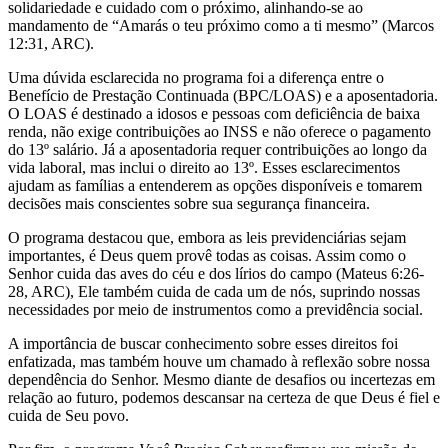
solidariedade e cuidado com o próximo, alinhando-se ao
mandamento de “Amarás o teu próximo como a ti mesmo” (Marcos
12:31, ARC).
Uma dúvida esclarecida no programa foi a diferença entre o
Benefício de Prestação Continuada (BPC/LOAS) e a aposentadoria.
O LOAS é destinado a idosos e pessoas com deficiência de baixa
renda, não exige contribuições ao INSS e não oferece o pagamento
do 13º salário. Já a aposentadoria requer contribuições ao longo da
vida laboral, mas inclui o direito ao 13º. Esses esclarecimentos
ajudam as famílias a entenderem as opções disponíveis e tomarem
decisões mais conscientes sobre sua segurança financeira.
O programa destacou que, embora as leis previdenciárias sejam
importantes, é Deus quem provê todas as coisas. Assim como o
Senhor cuida das aves do céu e dos lírios do campo (Mateus 6:26-
28, ARC), Ele também cuida de cada um de nós, suprindo nossas
necessidades por meio de instrumentos como a previdência social.
A importância de buscar conhecimento sobre esses direitos foi
enfatizada, mas também houve um chamado à reflexão sobre nossa
dependência do Senhor. Mesmo diante de desafios ou incertezas em
relação ao futuro, podemos descansar na certeza de que Deus é fiel e
cuida de Seu povo.