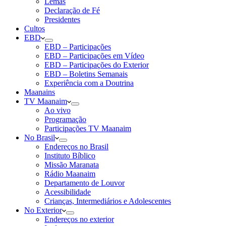
Lemas
Declaração de Fé
Presidentes
Cultos
EBD
EBD – Participações
EBD – Participações em Vídeo
EBD – Participações do Exterior
EBD – Boletins Semanais
Experiência com a Doutrina
Maanains
TV Maanaim
Ao vivo
Programação
Participações TV Maanaim
No Brasil
Endereços no Brasil
Instituto Bíblico
Missão Maranata
Rádio Maanaim
Departamento de Louvor
Acessibilidade
Crianças, Intermediários e Adolescentes
No Exterior
Endereços no exterior