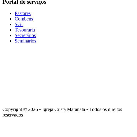
Portal de serviços
Pastores
Combens
SGI
Tesouraria
Secretários
Seminários
Baixe nosso aplicativo
Sede administrativa
Rua Torquato Laranja, 90, Centro, Vila Velha – ES, CEP 29106-
720
Copyright © 2026 • Igreja Cristã Maranata • Todos os direitos
reservados