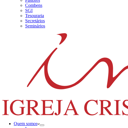
Pastores
Combens
SGI
Tesouraria
Secretários
Seminários
Quem somos