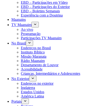
EBD – Participações em Vídeo
EBD – Participações do Exterior
EBD – Boletins Semanais
Experiência com a Doutrina
Maanains
TV Maanaim
Ao vivo
Programação
Participações TV Maanaim
No Brasil
Endereços no Brasil
Instituto Bíblico
Missão Maranata
Rádio Maanaim
Departamento de Louvor
Acessibilidade
Crianças, Intermediários e Adolescentes
No Exterior
Endereços no exterior
Inglaterra
Estados Unidos
América Latina
Portais