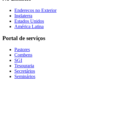
Endereços no Exterior
Inglaterra
Estados Unidos
América Latina
Portal de serviços
Pastores
Combens
SGI
Tesouraria
Secretários
Seminários
Baixe nosso aplicativo
Sede administrativa
Rua Torquato Laranja, 90, Centro, Vila Velha – ES, CEP 29106-
720