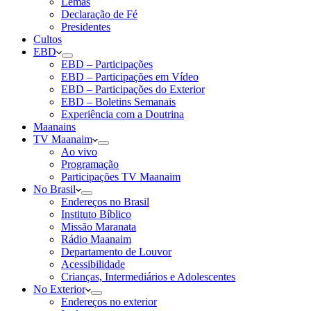
Lemas
Declaração de Fé
Presidentes
Cultos
EBD
EBD – Participações
EBD – Participações em Vídeo
EBD – Participações do Exterior
EBD – Boletins Semanais
Experiência com a Doutrina
Maanains
TV Maanaim
Ao vivo
Programação
Participações TV Maanaim
No Brasil
Endereços no Brasil
Instituto Bíblico
Missão Maranata
Rádio Maanaim
Departamento de Louvor
Acessibilidade
Crianças, Intermediários e Adolescentes
No Exterior
Endereços no exterior