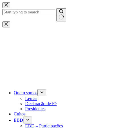
Pular
para
o
conteúdo
Sem
resultados
Quem somos
Lemas
Declaração de Fé
Presidentes
Cultos
EBD
EBD – Participações