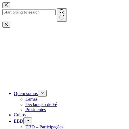
Pular
para
o
conteúdo
Sem
resultados
Quem somos
Lemas
Declaração de Fé
Presidentes
Cultos
EBD
EBD – Participações