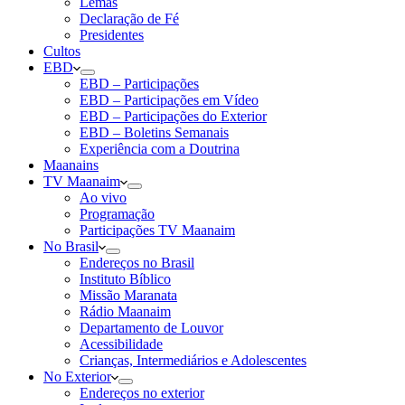
Lemas
Declaração de Fé
Presidentes
Cultos
EBD
EBD – Participações
EBD – Participações em Vídeo
EBD – Participações do Exterior
EBD – Boletins Semanais
Experiência com a Doutrina
Maanains
TV Maanaim
Ao vivo
Programação
Participações TV Maanaim
No Brasil
Endereços no Brasil
Instituto Bíblico
Missão Maranata
Rádio Maanaim
Departamento de Louvor
Acessibilidade
Crianças, Intermediários e Adolescentes
No Exterior
Endereços no exterior