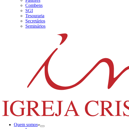
Pastores
Combens
SGI
Tesouraria
Secretários
Seminários
Quem somos