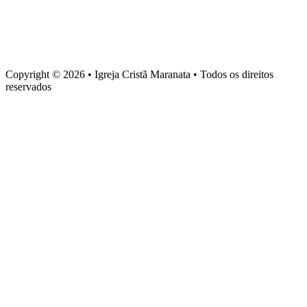
Sede administrativa
Rua Torquato Laranja, 90, Centro, Vila Velha – ES, CEP 29106-
720
Copyright © 2026 • Igreja Cristã Maranata • Todos os direitos
reservados