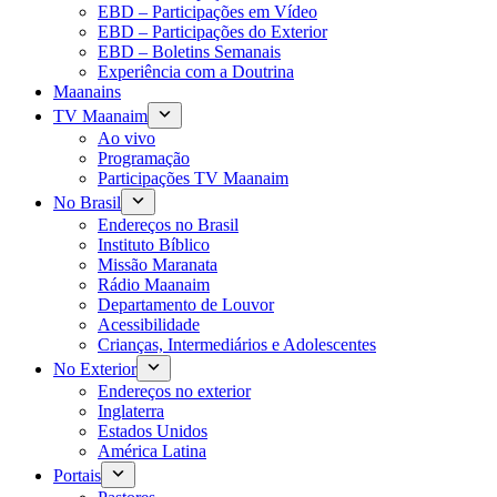
EBD – Participações em Vídeo
EBD – Participações do Exterior
EBD – Boletins Semanais
Experiência com a Doutrina
Maanains
TV Maanaim
Ao vivo
Programação
Participações TV Maanaim
No Brasil
Endereços no Brasil
Instituto Bíblico
Missão Maranata
Rádio Maanaim
Departamento de Louvor
Acessibilidade
Crianças, Intermediários e Adolescentes
No Exterior
Endereços no exterior
Inglaterra
Estados Unidos
América Latina
Portais