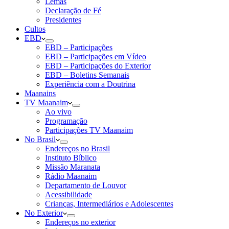
Lemas
Declaração de Fé
Presidentes
Cultos
EBD
EBD – Participações
EBD – Participações em Vídeo
EBD – Participações do Exterior
EBD – Boletins Semanais
Experiência com a Doutrina
Maanains
TV Maanaim
Ao vivo
Programação
Participações TV Maanaim
No Brasil
Endereços no Brasil
Instituto Bíblico
Missão Maranata
Rádio Maanaim
Departamento de Louvor
Acessibilidade
Crianças, Intermediários e Adolescentes
No Exterior
Endereços no exterior