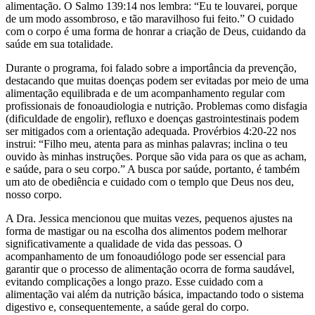
alimentação. O Salmo 139:14 nos lembra: “Eu te louvarei, porque
de um modo assombroso, e tão maravilhoso fui feito.” O cuidado
com o corpo é uma forma de honrar a criação de Deus, cuidando da
saúde em sua totalidade.
Durante o programa, foi falado sobre a importância da prevenção,
destacando que muitas doenças podem ser evitadas por meio de uma
alimentação equilibrada e de um acompanhamento regular com
profissionais de fonoaudiologia e nutrição. Problemas como disfagia
(dificuldade de engolir), refluxo e doenças gastrointestinais podem
ser mitigados com a orientação adequada. Provérbios 4:20-22 nos
instrui: “Filho meu, atenta para as minhas palavras; inclina o teu
ouvido às minhas instruções. Porque são vida para os que as acham,
e saúde, para o seu corpo.” A busca por saúde, portanto, é também
um ato de obediência e cuidado com o templo que Deus nos deu,
nosso corpo.
A Dra. Jessica mencionou que muitas vezes, pequenos ajustes na
forma de mastigar ou na escolha dos alimentos podem melhorar
significativamente a qualidade de vida das pessoas. O
acompanhamento de um fonoaudiólogo pode ser essencial para
garantir que o processo de alimentação ocorra de forma saudável,
evitando complicações a longo prazo. Esse cuidado com a
alimentação vai além da nutrição básica, impactando todo o sistema
digestivo e, consequentemente, a saúde geral do corpo.