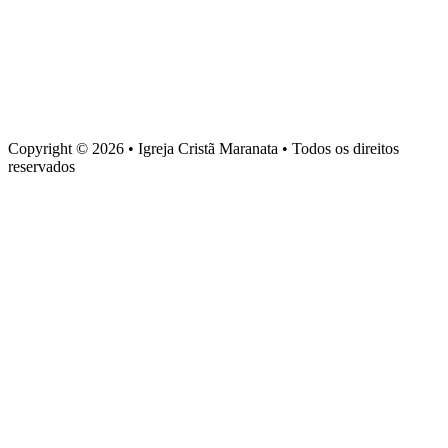
Sede administrativa
Rua Torquato Laranja, 90, Centro, Vila Velha – ES, CEP 29106-
720
Copyright © 2026 • Igreja Cristã Maranata • Todos os direitos
reservados