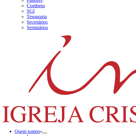
Pastores
Combens
SGI
Tesouraria
Secretários
Seminários
Quem somos