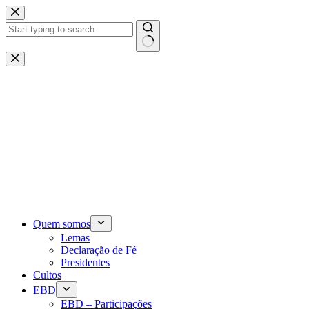
Pular
para
o
conteúdo
Sem
resultados
Quem somos
Lemas
Declaração de Fé
Presidentes
Cultos
EBD
EBD – Participações