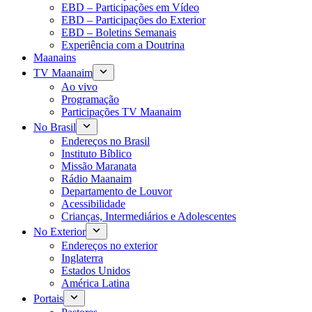
EBD – Participações em Vídeo
EBD – Participações do Exterior
EBD – Boletins Semanais
Experiência com a Doutrina
Maanains
TV Maanaim
Ao vivo
Programação
Participações TV Maanaim
No Brasil
Endereços no Brasil
Instituto Bíblico
Missão Maranata
Rádio Maanaim
Departamento de Louvor
Acessibilidade
Crianças, Intermediários e Adolescentes
No Exterior
Endereços no exterior
Inglaterra
Estados Unidos
América Latina
Portais